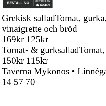
Grekisk sallad
Tomat, gurka, 
vinaigrette och bröd
169
kr
125
kr
Tomat- & gurksallad
Tomat, 
150
kr
115
kr
Taverna Mykonos • Linnéga
14 57 70